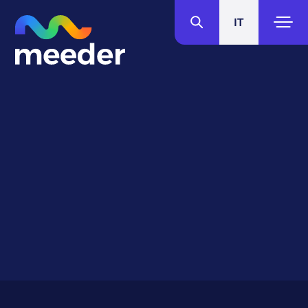
IT
ES