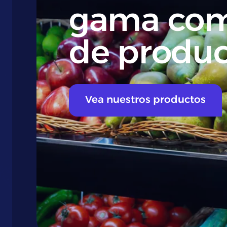
gama com
de produc
Vea nuestros productos