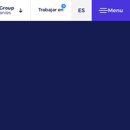
EN
0
Group
Trabajar en
ES
Menu
anies
IT