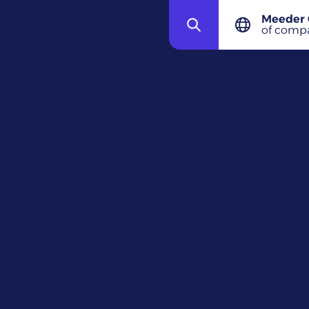
Meeder 
ECL
of comp