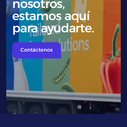
nosotros,
estamos aquí
para ayudarte.
Contáctenos
}