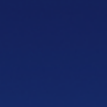
Artesanía italiana,
entregada en
cubierta